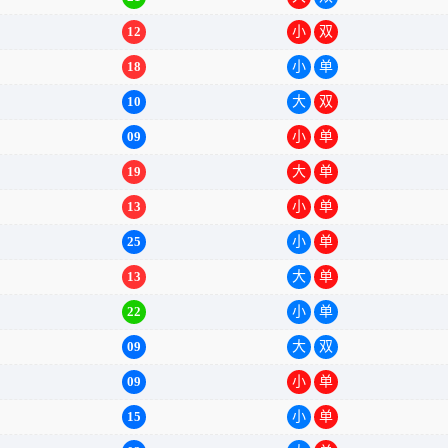
12
小
双
18
小
单
10
大
双
09
小
单
19
大
单
13
小
单
25
小
单
13
大
单
22
小
单
09
大
双
09
小
单
15
小
单