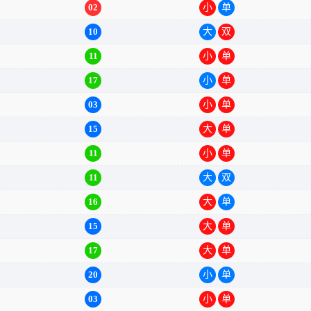
02
小
单
10
大
双
11
小
单
17
小
单
03
小
单
15
大
单
11
小
单
11
大
双
16
大
单
15
大
单
17
大
单
20
小
单
03
小
单