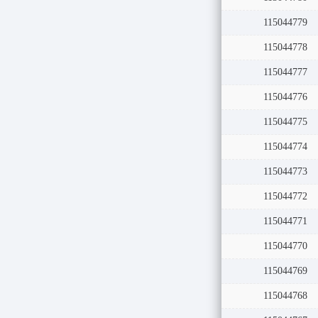
115044779
115044778
115044777
115044776
115044775
115044774
115044773
115044772
115044771
115044770
115044769
115044768