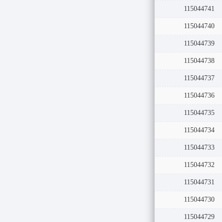
115044741
115044740
115044739
115044738
115044737
115044736
115044735
115044734
115044733
115044732
115044731
115044730
115044729