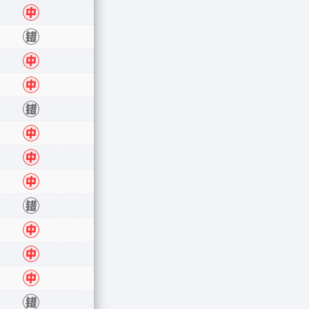
中
错
中
中
错
中
中
中
错
中
中
中
错