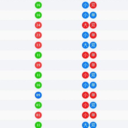
16
小
双
16
小
单
24
大
双
23
小
单
13
大
双
11
小
单
19
小
单
11
小
双
16
小
单
09
小
单
05
小
双
01
小
单
11
大
双