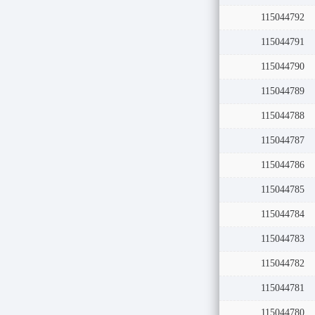
115044792
115044791
115044790
115044789
115044788
115044787
115044786
115044785
115044784
115044783
115044782
115044781
115044780