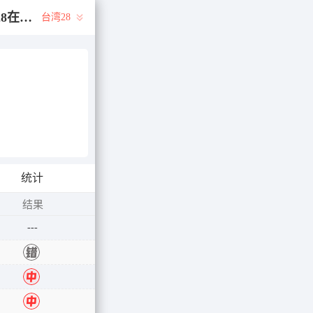
牢记域名-28yc.com 加拿大预测-预测网|28结果咪牌|加拿大28在线预测网|加拿大pc在线_专注研究在线加拿大预测！
台湾28
统计
结果
---
错
中
中