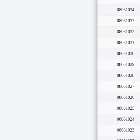
08061034
08061033
08061032
08061031
08061030
08061029
08061028
08061027
08061026
08061025
08061024
08061023