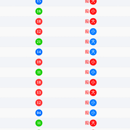
15
殺
大双
16
殺
小单
18
殺
大单
12
殺
小双
21
殺
大单
14
殺
大双
19
殺
小双
11
殺
小单
18
殺
小双
13
殺
大单
12
殺
小双
04
殺
小双
11
殺
大双