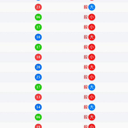
23
殺
大单
06
殺
小单
17
殺
小单
10
殺
大单
17
殺
小单
18
殺
小单
20
殺
大单
25
殺
小单
17
殺
大单
13
殺
小双
14
殺
大双
06
殺
大单
19
殺
小单