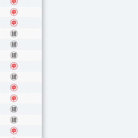
中
中
中
错
错
错
中
错
中
中
错
错
中