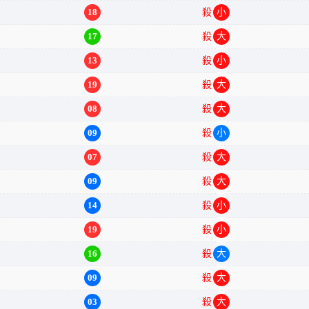
18
殺
小单
17
殺
大双
13
殺
小双
19
殺
大双
08
殺
大双
09
殺
小单
07
殺
大单
09
殺
大双
14
殺
小双
19
殺
小双
16
殺
大双
09
殺
大单
03
殺
大单