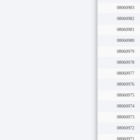
08060983
08060982
08060981
08060980
08060979
08060978
08060977
08060976
08060975
08060974
08060973
08060972
08060971