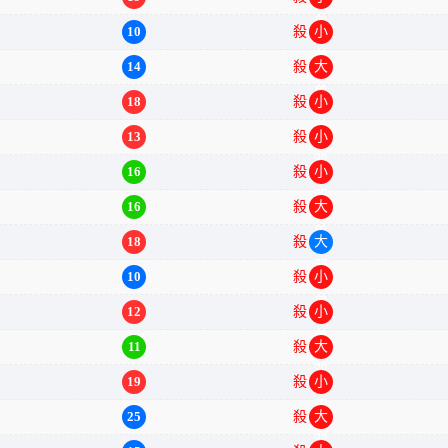
10
殺
小单
14
殺
大单
18
殺
小单
13
殺
小双
16
殺
小双
16
殺
大单
18
殺
大双
10
殺
小单
12
殺
小单
11
殺
大双
19
殺
小双
25
殺
大双