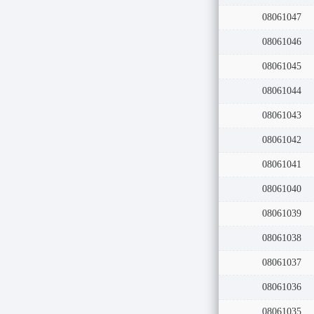
08061047
08061046
08061045
08061044
08061043
08061042
08061041
08061040
08061039
08061038
08061037
08061036
08061035