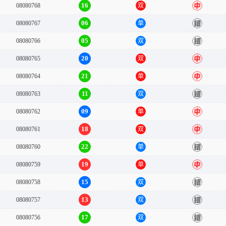
16
08080768
双
中
06
08080767
单
错
05
08080766
双
错
20
08080765
双
中
21
08080764
单
中
11
08080763
双
错
09
08080762
单
中
18
08080761
双
中
22
08080760
单
错
19
08080759
单
中
15
08080758
双
错
13
08080757
双
错
17
08080756
双
错