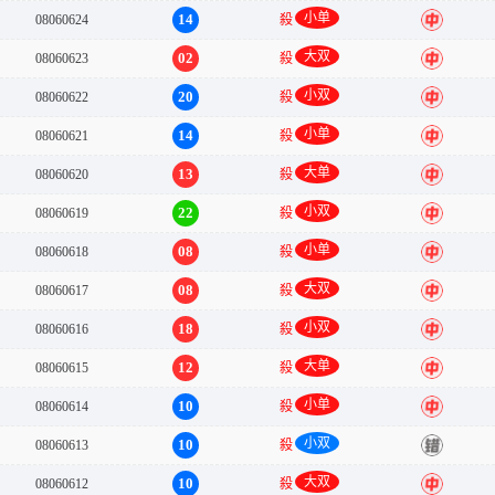
小单
14
08060624
殺
中
大双
02
08060623
殺
中
小双
20
08060622
殺
中
小单
14
08060621
殺
中
大单
13
08060620
殺
中
小双
22
08060619
殺
中
小单
08
08060618
殺
中
大双
08
08060617
殺
中
小双
18
08060616
殺
中
大单
12
08060615
殺
中
小单
10
08060614
殺
中
小双
10
08060613
殺
错
大双
10
08060612
殺
中