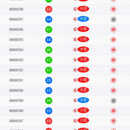
大双
12
08060598
殺
中
大双
14
08060597
殺
错
小单
17
08060596
殺
中
小双
14
08060595
殺
中
大单
16
08060594
殺
中
大双
17
08060593
殺
中
大双
17
08060592
殺
中
小单
25
08060591
殺
中
大双
15
08060590
殺
中
大双
16
08060589
殺
错
小双
15
08060588
殺
中
小双
13
08060587
殺
中