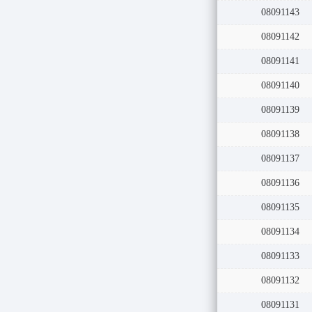
08091143
08091142
08091141
08091140
08091139
08091138
08091137
08091136
08091135
08091134
08091133
08091132
08091131