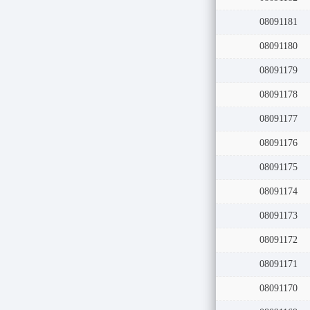
08091181
08091180
08091179
08091178
08091177
08091176
08091175
08091174
08091173
08091172
08091171
08091170