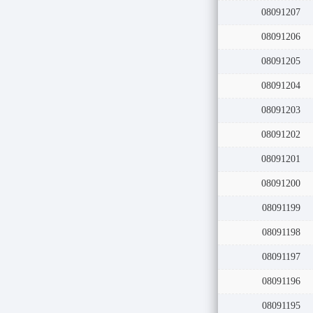
08091207
08091206
08091205
08091204
08091203
08091202
08091201
08091200
08091199
08091198
08091197
08091196
08091195