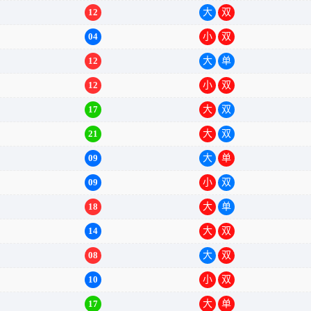
12
大
双
04
小
双
12
大
单
12
小
双
17
大
双
21
大
双
09
大
单
09
小
双
18
大
单
14
大
双
08
大
双
10
小
双
17
大
单