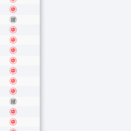
中
错
中
中
中
中
中
中
中
错
中
中