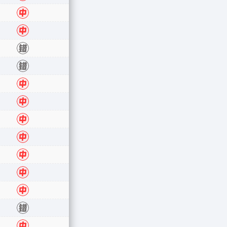
中
中
错
错
中
中
中
中
中
中
中
错
中