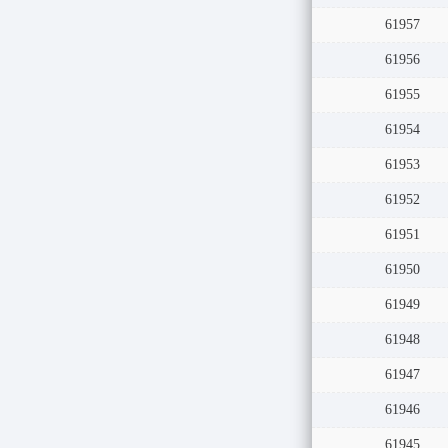
61957
61956
61955
61954
61953
61952
61951
61950
61949
61948
61947
61946
61945