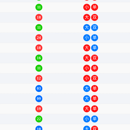
11
小
单
18
大
双
11
大
双
24
小
单
18
大
单
16
大
双
11
小
单
12
小
双
03
大
单
09
大
单
19
大
单
22
小
单
10
大
双