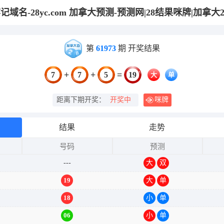
第
61973
期 开奖结果
+
+
=
7
7
5
19
大
单
距离下期开奖：
开奖中
咪牌
结果
走势
号码
预测
---
大
双
19
大
单
18
小
单
06
小
单