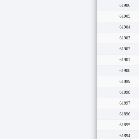
61906
61905
61904
61903
61902
61901
61900
61899
61898
61897
61896
61895
61894