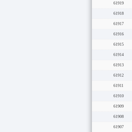
61919
61918
61917
61916
61915
61914
61913
61912
61911
61910
61909
61908
61907