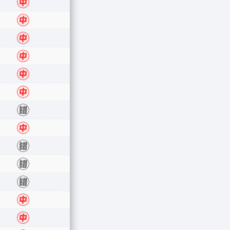
中
中
中
中
中
中
错
中
错
错
错
中
中