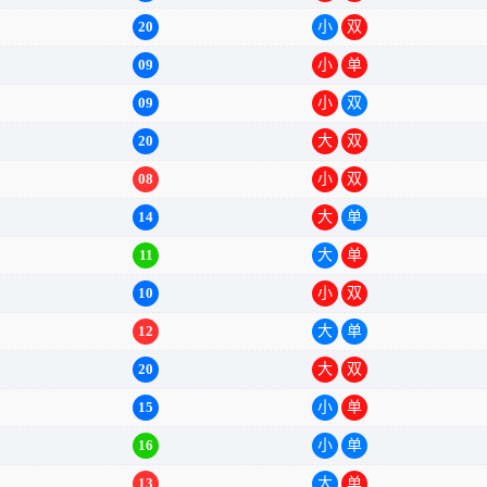
20
小
双
09
小
单
09
小
双
20
大
双
08
小
双
14
大
单
11
大
单
10
小
双
12
大
单
20
大
双
15
小
单
16
小
单
13
大
单