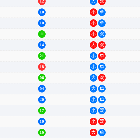
12
大
双
10
小
单
10
小
单
11
小
双
14
大
双
21
小
单
18
小
单
06
大
双
04
大
单
20
小
单
17
小
双
10
小
双
16
大
单