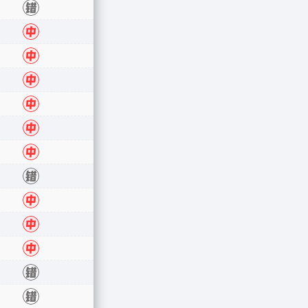
错
中
中
中
中
中
中
错
中
中
中
错
错