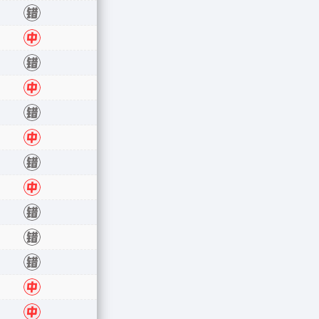
错
中
错
中
错
中
错
中
错
错
错
中
中