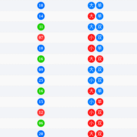
10
大
单
14
大
单
11
大
双
07
小
双
10
小
单
16
大
双
09
大
双
25
小
双
16
大
单
15
小
单
12
小
双
06
小
双
20
大
双