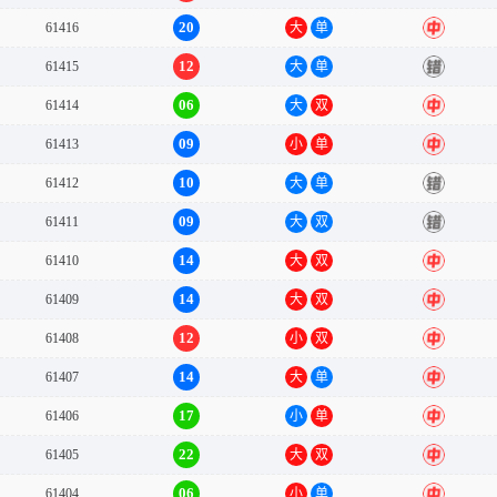
20
61416
大
单
中
12
61415
大
单
错
06
61414
大
双
中
09
61413
小
单
中
10
61412
大
单
错
09
61411
大
双
错
14
61410
大
双
中
14
61409
大
双
中
12
61408
小
双
中
14
61407
大
单
中
17
61406
小
单
中
22
61405
大
双
中
06
61404
小
单
中