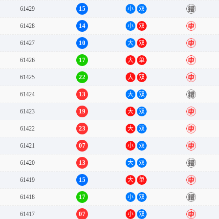
15
61429
小
双
错
14
61428
小
双
中
10
61427
大
双
中
17
61426
大
单
中
22
61425
大
双
中
13
61424
大
双
错
19
61423
大
双
中
23
61422
大
双
中
07
61421
小
双
中
13
61420
大
双
错
15
61419
大
单
中
17
61418
小
双
错
07
61417
小
双
中