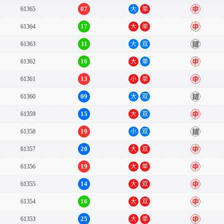
07
61365
大
单
中
17
61364
大
单
中
11
61363
大
双
错
16
61362
大
单
中
13
61361
小
单
中
09
61360
大
双
错
15
61359
大
双
中
19
61358
小
双
错
20
61357
大
双
中
19
61356
大
单
中
14
61355
大
双
中
16
61354
大
双
中
25
61353
大
单
中