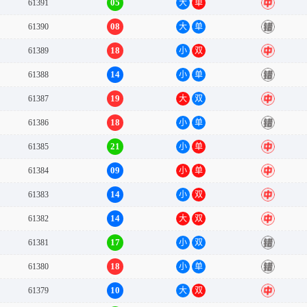
05
61391
大
单
中
08
61390
大
单
错
18
61389
小
双
中
14
61388
小
单
错
19
61387
大
双
中
18
61386
小
单
错
21
61385
小
单
中
09
61384
小
单
中
14
61383
小
双
中
14
61382
大
双
中
17
61381
小
双
错
18
61380
小
单
错
10
61379
大
双
中