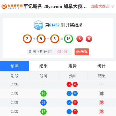
牢记域名-28yc.com 加拿大预测-预测网|28结果咪牌|加拿大28在线预测网|加拿大pc在线_专注研究在线加拿大预测！
加拿大西28
第
61432
期 开奖结果
+
+
=
2
9
5
16
大
双
距离下期开奖：
03
:
08
咪牌
预测
结果
走势
统计
期号
号码
预测
结果
61433
---
大
双
---
16
61432
小
单
错
09
61431
大
单
中
17
61430
小
单
中