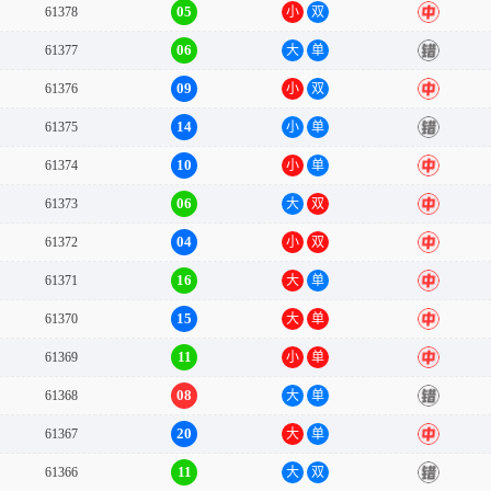
05
61378
小
双
中
06
61377
大
单
错
09
61376
小
双
中
14
61375
小
单
错
10
61374
小
单
中
06
61373
大
双
中
04
61372
小
双
中
16
61371
大
单
中
15
61370
大
单
中
11
61369
小
单
中
08
61368
大
单
错
20
61367
大
单
中
11
61366
大
双
错