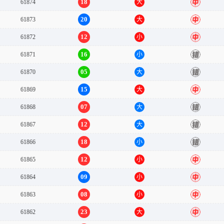
18
61874
大
中
20
61873
大
中
12
61872
小
中
16
61871
小
错
05
61870
大
错
15
61869
大
中
07
61868
大
错
12
61867
大
错
18
61866
小
错
12
61865
小
中
09
61864
小
中
08
61863
小
中
23
61862
大
中