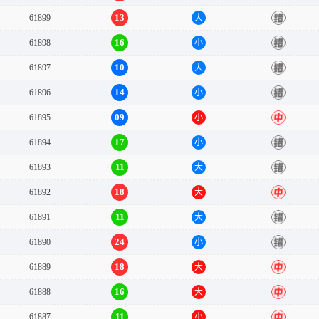
13
61899
大
错
16
61898
小
错
10
61897
大
错
14
61896
小
错
09
61895
小
中
17
61894
小
错
11
61893
大
错
18
61892
大
中
11
61891
大
错
24
61890
小
错
18
61889
大
中
16
61888
大
中
11
61887
小
中