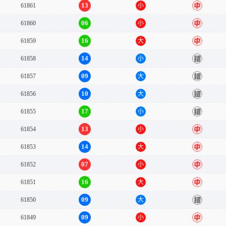
13
61861
小
中
06
61860
小
中
16
61859
大
中
14
61858
小
错
09
61857
大
错
10
61856
大
错
17
61855
小
错
13
61854
小
中
14
61853
大
中
07
61852
小
中
16
61851
大
中
09
61850
大
错
09
61849
小
中