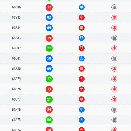
12
61886
单
错
03
61885
小
中
09
61884
单
中
19
61883
双
错
22
61882
双
中
10
61881
大
错
09
61880
单
中
17
61879
大
中
13
61878
单
中
17
61877
单
中
24
61876
小
错
06
61875
大
错
18
61874
大
中