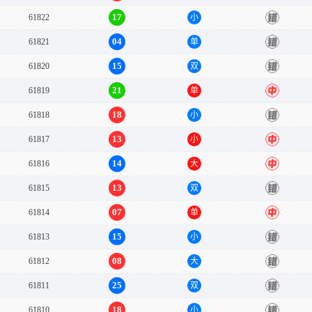
17
61822
小
错
04
61821
单
错
15
61820
双
错
21
61819
单
中
18
61818
小
错
13
61817
小
中
14
61816
大
中
13
61815
双
错
07
61814
单
中
15
61813
小
错
08
61812
大
错
25
61811
双
错
18
61810
小
错