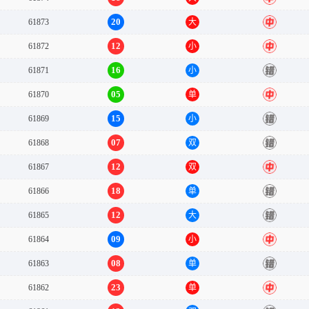
20
61873
大
中
12
61872
小
中
16
61871
小
错
05
61870
单
中
15
61869
小
错
07
61868
双
错
12
61867
双
中
18
61866
单
错
12
61865
大
错
09
61864
小
中
08
61863
单
错
23
61862
单
中