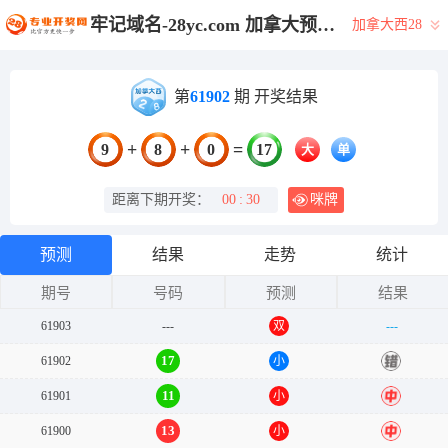
牢记域名-28yc.com 加拿大预测-预测网|28结果咪牌|加拿大28在线预测网|加拿大pc在线_专注研究在线加拿大预测！
加拿大西28
第
61902
期 开奖结果
+
+
=
9
8
0
17
大
单
距离下期开奖：
00
:
30
咪牌
预测
结果
走势
统计
期号
号码
预测
结果
61903
---
双
---
17
61902
小
错
11
61901
小
中
13
61900
小
中