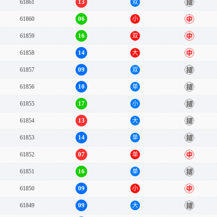
13
61861
双
错
06
61860
小
中
16
61859
双
中
14
61858
大
中
09
61857
双
错
10
61856
单
错
17
61855
小
错
13
61854
大
错
14
61853
单
错
07
61852
单
中
16
61851
单
错
09
61850
小
中
09
61849
大
错