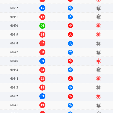
15
61652
小
错
12
61651
大
错
06
61650
小
中
24
61649
大
中
02
61648
大
错
08
61647
大
错
09
61646
小
中
23
61645
小
错
23
61644
大
中
18
61643
小
错
09
61642
小
中
19
61641
小
错