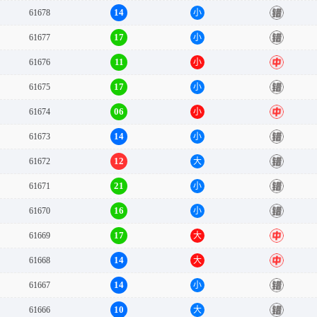
14
61678
小
错
17
61677
小
错
11
61676
小
中
17
61675
小
错
06
61674
小
中
14
61673
小
错
12
61672
大
错
21
61671
小
错
16
61670
小
错
17
61669
大
中
14
61668
大
中
14
61667
小
错
10
61666
大
错