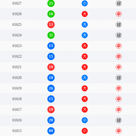
21
61627
小
错
16
61626
大
中
13
61625
大
错
11
61624
大
错
15
61623
大
中
15
61622
大
中
19
61621
大
中
10
61620
大
错
26
61619
大
中
15
61618
大
中
19
61617
大
中
20
61616
小
错
09
61615
小
中