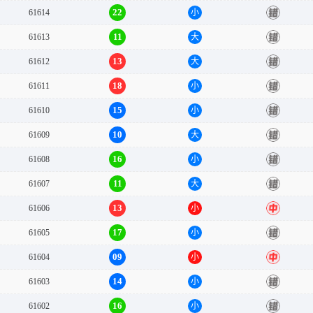
22
61614
小
错
11
61613
大
错
13
61612
大
错
18
61611
小
错
15
61610
小
错
10
61609
大
错
16
61608
小
错
11
61607
大
错
13
61606
小
中
17
61605
小
错
09
61604
小
中
14
61603
小
错
16
61602
小
错