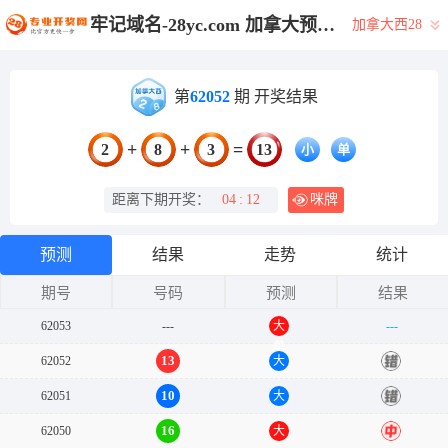
牢记域名-28yc.com 加拿大预测-预测网|28结果咪牌|加拿大28在线预测网|加拿大pc在线_专注研究在线加拿大预测！
加拿大西28
第
62052
期 开奖结果
+
+
=
2
8
3
13
小
单
距离下期开奖：
04
:
12
咪牌
预测
结果
走势
统计
期号
号码
预测
结果
62053
---
大
---
单
13
62052
大
错
10
62051
大
错
16
62050
大
中