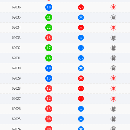
10
62036
小
中
11
62035
大
错
22
62034
大
中
13
62033
大
错
17
62032
小
错
16
62031
小
错
10
62030
大
错
15
62029
大
中
12
62028
小
中
12
62027
小
中
13
62026
大
错
08
62025
大
错
08
62024
大
错