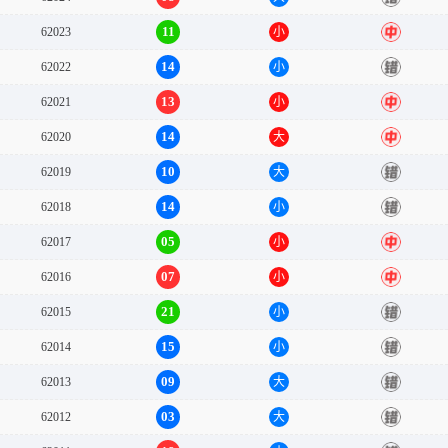
11
62023
小
中
14
62022
小
错
13
62021
小
中
14
62020
大
中
10
62019
大
错
14
62018
小
错
05
62017
小
中
07
62016
小
中
21
62015
小
错
15
62014
小
错
09
62013
大
错
03
62012
大
错