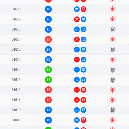
10
61620
大
双
中
26
61619
大
单
中
15
61618
小
双
错
19
61617
大
双
中
20
61616
小
单
错
09
61615
小
双
中
22
61614
小
单
错
11
61613
大
双
错
13
61612
小
单
中
18
61611
大
双
中
15
61610
小
双
错
10
61609
大
双
中