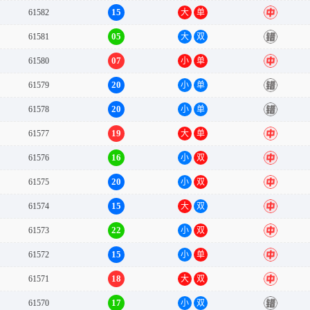
15
61582
大
单
中
05
61581
大
双
错
07
61580
小
单
中
20
61579
小
单
错
20
61578
小
单
错
19
61577
大
单
中
16
61576
小
双
中
20
61575
小
双
中
15
61574
大
双
中
22
61573
小
双
中
15
61572
小
单
中
18
61571
大
双
中
17
61570
小
双
错