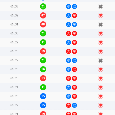
21
61633
小
双
错
07
61632
大
单
中
08
61631
大
单
错
21
61630
大
单
中
11
61629
大
单
中
19
61628
大
单
中
21
61627
小
双
错
16
61626
小
双
中
13
61625
小
单
中
11
61624
大
单
中
15
61623
小
单
中
15
61622
大
双
中
19
61621
大
单
中