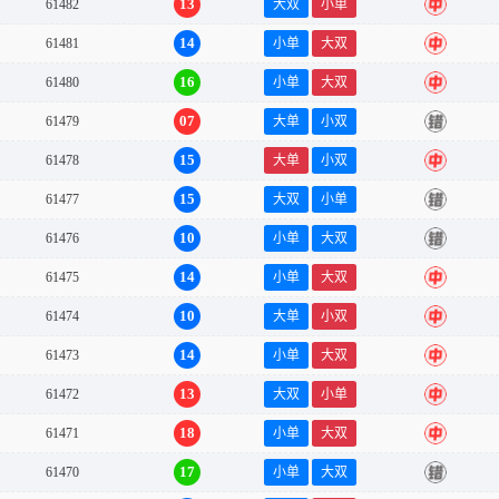
13
61482
大双
小单
中
14
61481
小单
大双
中
16
61480
小单
大双
中
07
61479
大单
小双
错
15
61478
大单
小双
中
15
61477
大双
小单
错
10
61476
小单
大双
错
14
61475
小单
大双
中
10
61474
大单
小双
中
14
61473
小单
大双
中
13
61472
大双
小单
中
18
61471
小单
大双
中
17
61470
小单
大双
错