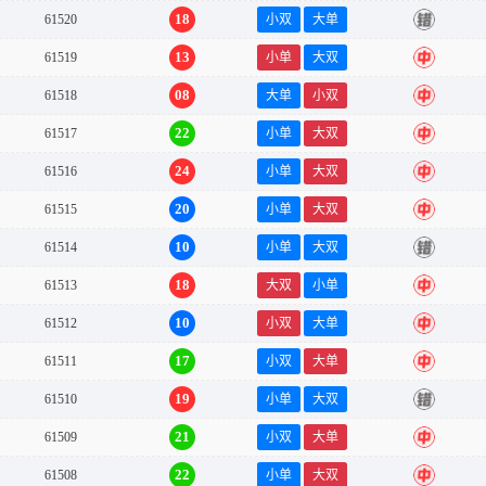
18
61520
小双
大单
错
13
61519
小单
大双
中
08
61518
大单
小双
中
22
61517
小单
大双
中
24
61516
小单
大双
中
20
61515
小单
大双
中
10
61514
小单
大双
错
18
61513
大双
小单
中
10
61512
小双
大单
中
17
61511
小双
大单
中
19
61510
小单
大双
错
21
61509
小双
大单
中
22
61508
小单
大双
中