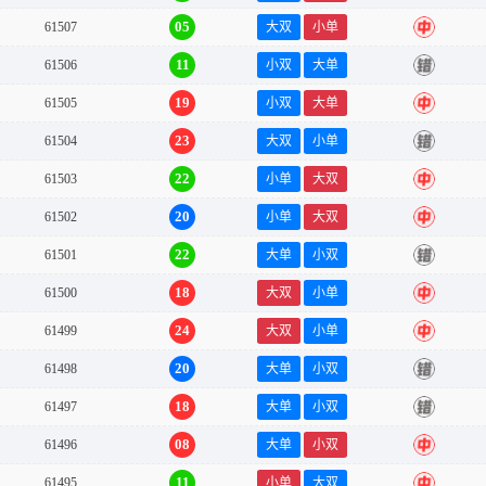
05
61507
大双
小单
中
11
61506
小双
大单
错
19
61505
小双
大单
中
23
61504
大双
小单
错
22
61503
小单
大双
中
20
61502
小单
大双
中
22
61501
大单
小双
错
18
61500
大双
小单
中
24
61499
大双
小单
中
20
61498
大单
小双
错
18
61497
大单
小双
错
08
61496
大单
小双
中
11
61495
小单
大双
中