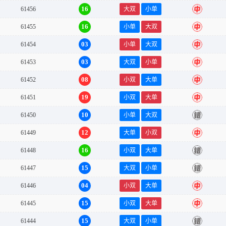
16
61456
大双
小单
中
16
61455
小单
大双
中
03
61454
小单
大双
中
03
61453
大双
小单
中
08
61452
小双
大单
中
19
61451
小双
大单
中
10
61450
小单
大双
错
12
61449
大单
小双
中
16
61448
小双
大单
错
15
61447
大双
小单
错
04
61446
小双
大单
中
15
61445
小双
大单
中
15
61444
大双
小单
错