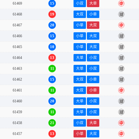
15
61469
小双
大单
中
19
61468
大双
小单
错
20
61467
小单
大双
中
15
61466
小单
大双
错
10
61465
小单
大双
错
13
61464
大单
小双
错
11
61463
大单
小双
错
15
61462
大双
小单
错
11
61461
大双
小单
中
20
61460
大单
小双
错
11
61459
大单
小双
错
21
61458
小双
大单
中
13
61457
小单
大双
中