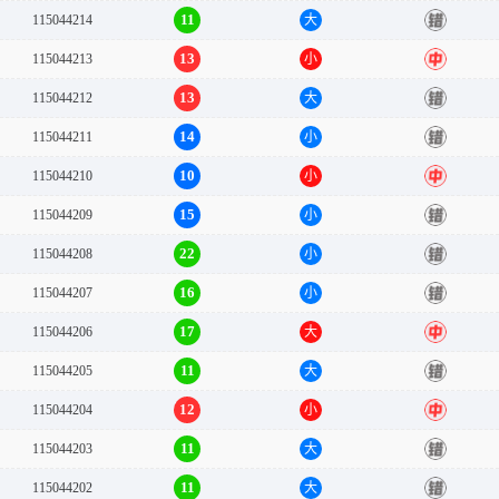
11
115044214
大
错
13
115044213
小
中
13
115044212
大
错
14
115044211
小
错
10
115044210
小
中
15
115044209
小
错
22
115044208
小
错
16
115044207
小
错
17
115044206
大
中
11
115044205
大
错
12
115044204
小
中
11
115044203
大
错
11
115044202
大
错