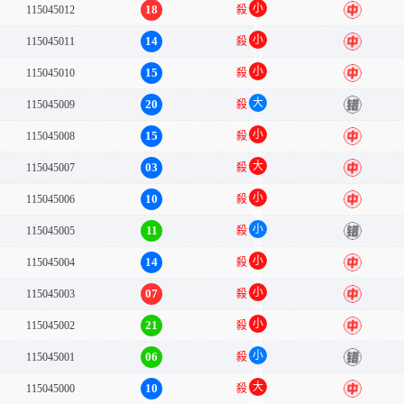
小单
18
115045012
殺
中
小双
14
115045011
殺
中
小单
15
115045010
殺
中
大双
20
115045009
殺
错
小双
15
115045008
殺
中
大双
03
115045007
殺
中
小单
10
115045006
殺
中
小单
11
115045005
殺
错
小单
14
115045004
殺
中
小双
07
115045003
殺
中
小双
21
115045002
殺
中
小双
06
115045001
殺
错
大双
10
115045000
殺
中