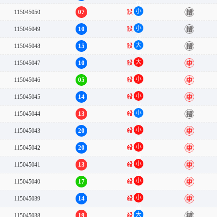
小单
07
115045050
殺
错
小双
10
115045049
殺
错
大单
15
115045048
殺
错
大双
10
115045047
殺
中
小双
05
115045046
殺
中
小双
14
115045045
殺
中
小单
13
115045044
殺
错
小单
20
115045043
殺
中
小单
20
115045042
殺
中
小双
13
115045041
殺
中
小双
17
115045040
殺
中
小单
14
115045039
殺
中
大单
19
115045038
殺
错