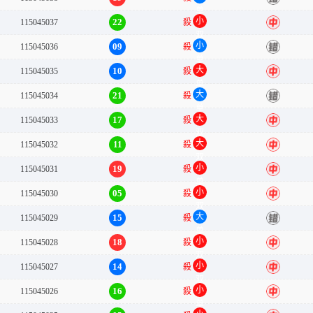
小双
22
115045037
殺
中
小单
09
115045036
殺
错
大单
10
115045035
殺
中
大单
21
115045034
殺
错
大双
17
115045033
殺
中
大双
11
115045032
殺
中
小单
19
115045031
殺
中
小双
05
115045030
殺
中
大单
15
115045029
殺
错
小双
18
115045028
殺
中
小双
14
115045027
殺
中
小单
16
115045026
殺
中