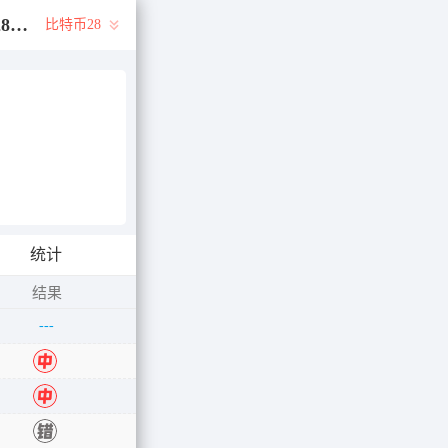
牢记域名-28yc.com 加拿大预测-预测网|28结果咪牌|加拿大28在线预测网|加拿大pc在线_专注研究在线加拿大预测！
比特币28
统计
结果
---
中
中
错