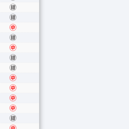
错
错
中
错
中
错
错
中
中
中
中
错
中