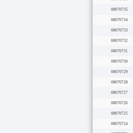
08070735
08070734
08070733
08070732
08070731
08070730
08070729
08070728
08070727
08070726
08070725
08070724