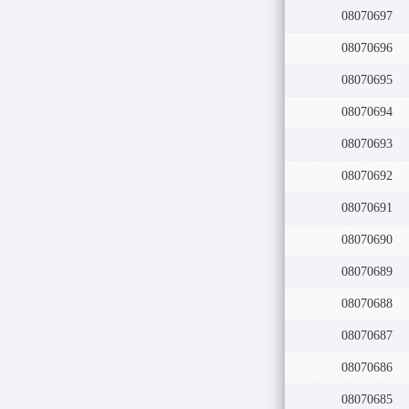
08070697
08070696
08070695
08070694
08070693
08070692
08070691
08070690
08070689
08070688
08070687
08070686
08070685