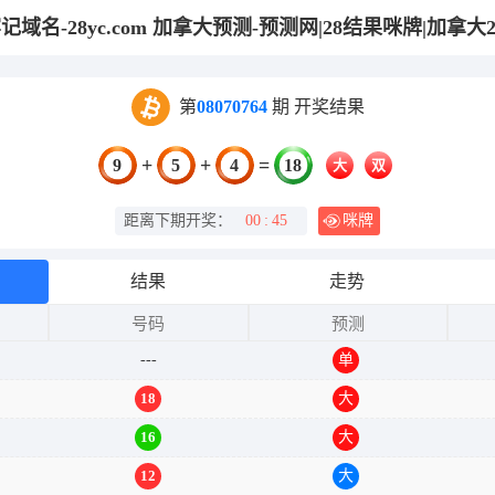
第
08070764
期 开奖结果
+
+
=
9
5
4
18
大
双
距离下期开奖：
00
:
45
咪牌
结果
走势
号码
预测
---
单
18
大
16
大
12
大