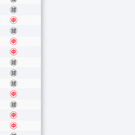
错
中
错
中
中
错
错
错
中
错
中
中