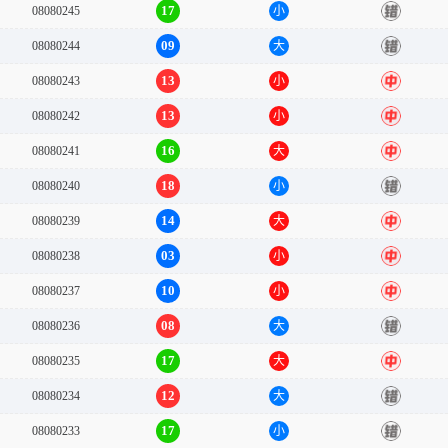
17
08080245
小
错
09
08080244
大
错
13
08080243
小
中
13
08080242
小
中
16
08080241
大
中
18
08080240
小
错
14
08080239
大
中
03
08080238
小
中
10
08080237
小
中
08
08080236
大
错
17
08080235
大
中
12
08080234
大
错
17
08080233
小
错