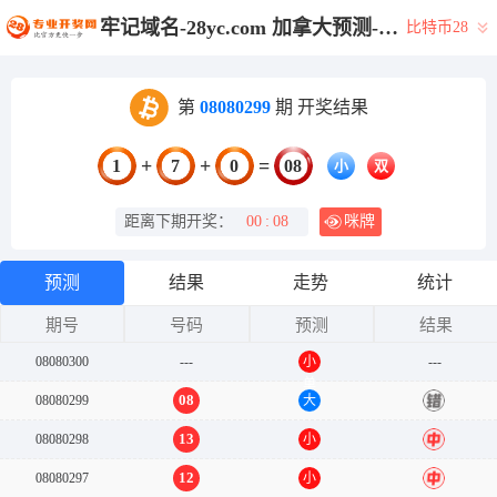
牢记域名-28yc.com 加拿大预测-预测网|28结果咪牌|加拿大28在线预测网|加拿大pc在线_专注研究在线加拿大预测！
比特币28
第
08080299
期 开奖结果
+
+
=
1
7
0
08
小
双
距离下期开奖：
00
:
08
咪牌
预测
结果
走势
统计
期号
号码
预测
结果
08080300
---
小
---
单
08
08080299
大
错
13
08080298
小
中
12
08080297
小
中