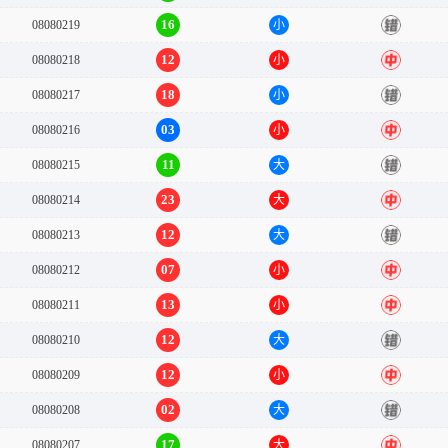
16
08080219
小
错
12
08080218
小
中
18
08080217
小
错
03
08080216
小
中
11
08080215
大
错
23
08080214
大
中
12
08080213
大
错
07
08080212
小
中
13
08080211
小
中
12
08080210
大
错
12
08080209
小
中
02
08080208
大
错
17
08080207
大
中