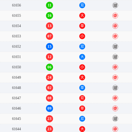
11
61656
双
错
16
61655
大
中
13
61654
单
中
07
61653
小
中
15
61652
双
错
12
61651
大
错
06
61650
小
中
24
61649
大
中
02
61648
单
错
08
61647
双
中
09
61646
单
中
23
61645
双
错
23
61644
大
中