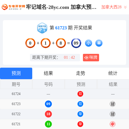
牢记域名-28yc.com 加拿大预测-预测网|28结果咪牌|加拿大28在线预测网|加拿大pc在线_专注研究在线加拿大预测！
加拿大西28
第
61723
期 开奖结果
+
+
=
0
1
8
09
小
单
距离下期开奖：
01
:
42
咪牌
预测
结果
走势
统计
期号
号码
预测
结果
61724
---
双
---
09
61723
双
错
18
61722
单
错
11
61721
单
中