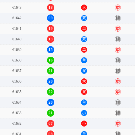
18
61643
大
中
09
61642
双
错
19
61641
单
中
13
61640
双
错
15
61639
单
中
16
61638
单
错
21
61637
双
错
20
61636
大
中
22
61635
双
中
20
61634
单
错
21
61633
小
错
07
61632
小
中
08
61631
单
错