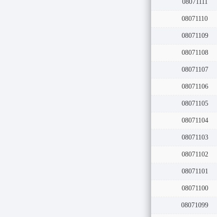
08071111
08071110
08071109
08071108
08071107
08071106
08071105
08071104
08071103
08071102
08071101
08071100
08071099