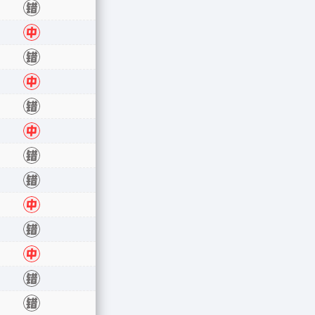
错
中
错
中
错
中
错
错
中
错
中
错
错