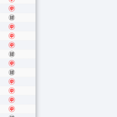
中
错
中
中
中
错
中
错
中
中
中
中