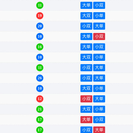
11
大单
小双
19
大双
小单
20
小双
大单
10
大单
小双
16
大单
小双
10
大双
小单
11
小双
大单
26
小双
大单
10
大双
小单
12
小双
大单
21
大双
小单
17
大单
小双
17
小双
大单