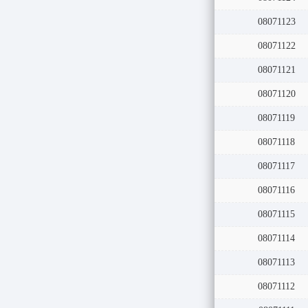
08071123
08071122
08071121
08071120
08071119
08071118
08071117
08071116
08071115
08071114
08071113
08071112