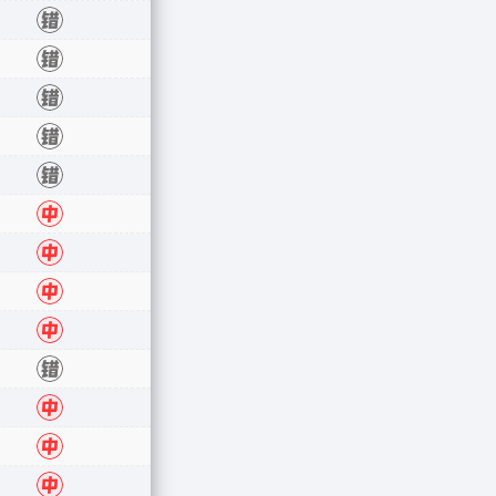
错
错
错
错
错
中
中
中
中
错
中
中
中