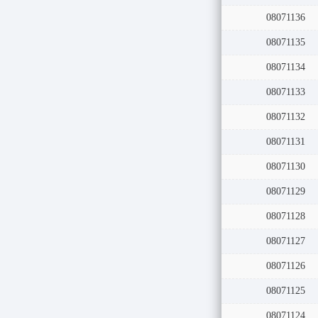
08071136
08071135
08071134
08071133
08071132
08071131
08071130
08071129
08071128
08071127
08071126
08071125
08071124