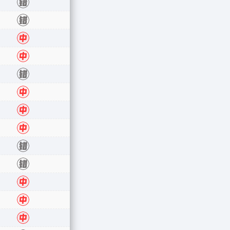
错
错
中
中
错
中
中
中
错
错
中
中
中