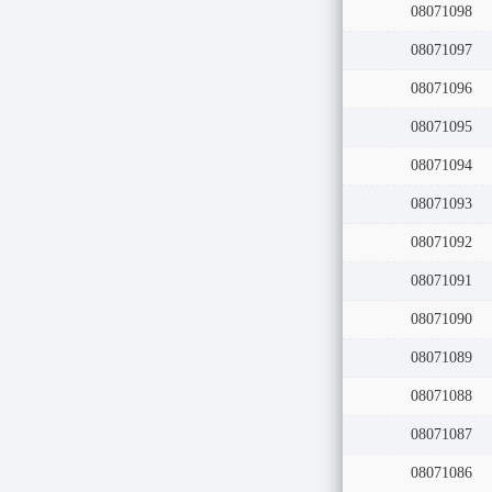
08071098
08071097
08071096
08071095
08071094
08071093
08071092
08071091
08071090
08071089
08071088
08071087
08071086