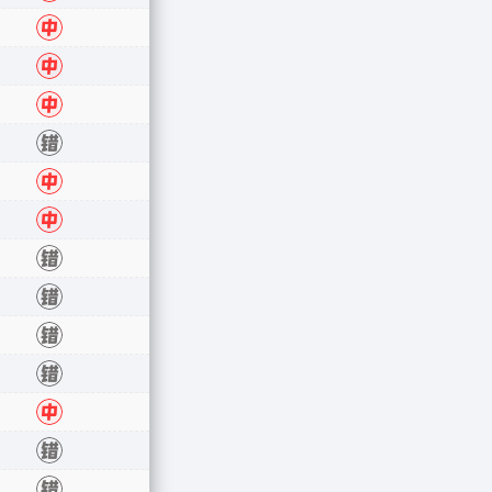
中
中
中
错
中
中
错
错
错
错
中
错
错