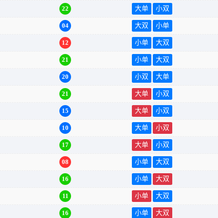
22
大单
小双
04
大双
小单
12
小单
大双
21
小单
大双
20
小双
大单
21
大单
小双
15
大单
小双
10
大单
小双
17
大单
小双
08
小单
大双
16
小单
大双
11
小单
大双
16
小单
大双