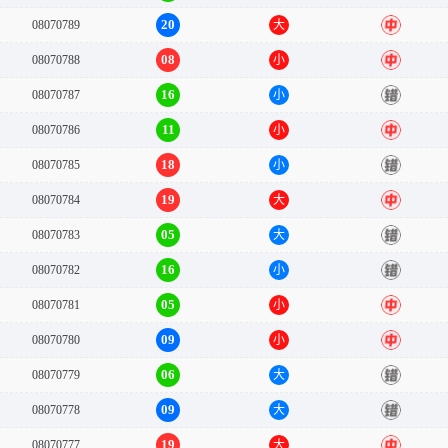
20
08070789
大
中
08
08070788
小
中
16
08070787
小
错
11
08070786
小
中
18
08070785
小
错
19
08070784
大
中
05
08070783
大
错
16
08070782
小
错
05
08070781
小
中
09
08070780
小
中
06
08070779
大
错
09
08070778
大
错
19
08070777
大
中