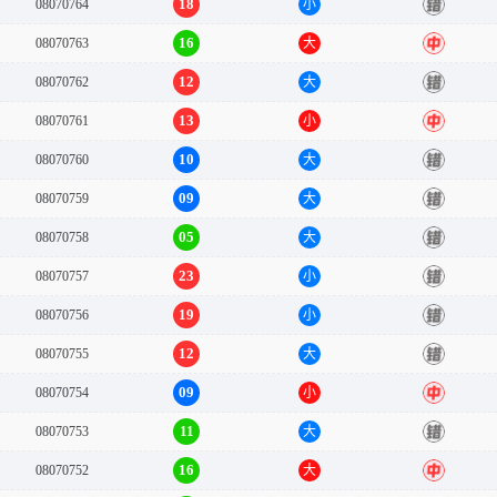
18
08070764
小
错
16
08070763
大
中
12
08070762
大
错
13
08070761
小
中
10
08070760
大
错
09
08070759
大
错
05
08070758
大
错
23
08070757
小
错
19
08070756
小
错
12
08070755
大
错
09
08070754
小
中
11
08070753
大
错
16
08070752
大
中