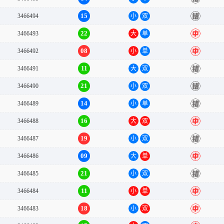
15
3466494
小
双
错
22
3466493
大
单
中
08
3466492
小
单
中
11
3466491
大
双
错
21
3466490
小
双
错
14
3466489
小
单
错
16
3466488
大
双
中
19
3466487
小
双
错
09
3466486
大
单
中
21
3466485
小
双
错
11
3466484
小
单
中
18
3466483
小
双
中