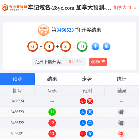
牢记域名-28yc.com 加拿大预测-预测网|28结果咪牌|加拿大28在线预测网|加拿大pc在线_专注研究在线加拿大预测！
加拿大28
第
3466523
期 开奖结果
+
+
=
6
3
2
11
小
单
距离下期开奖：
01
:
59
咪牌
预测
结果
走势
统计
期号
号码
预测
结果
3466524
---
小
双
---
11
3466523
大
双
错
12
3466522
大
单
错
13
3466521
小
双
中