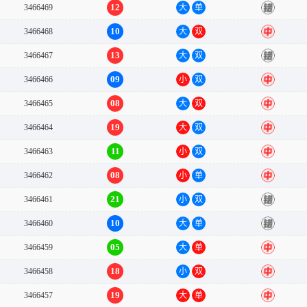
12
3466469
大
单
错
10
3466468
大
双
中
13
3466467
大
双
错
09
3466466
小
双
中
08
3466465
大
双
中
19
3466464
大
双
中
11
3466463
小
双
中
08
3466462
小
单
中
21
3466461
小
双
错
10
3466460
大
单
错
05
3466459
大
单
中
18
3466458
小
双
中
19
3466457
大
单
中