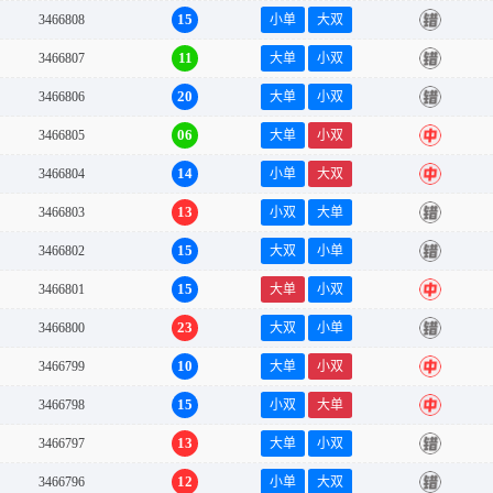
15
3466808
小单
大双
错
11
3466807
大单
小双
错
20
3466806
大单
小双
错
06
3466805
大单
小双
中
14
3466804
小单
大双
中
13
3466803
小双
大单
错
15
3466802
大双
小单
错
15
3466801
大单
小双
中
23
3466800
大双
小单
错
10
3466799
大单
小双
中
15
3466798
小双
大单
中
13
3466797
大单
小双
错
12
3466796
小单
大双
错