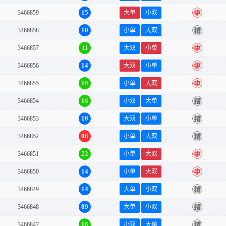
15
3466859
大单
小双
中
10
3466858
小单
大双
错
11
3466857
大双
小单
中
14
3466856
大双
小单
中
16
3466855
小单
大双
中
16
3466854
小双
大单
错
10
3466853
大双
小单
错
08
3466852
小单
大双
错
22
3466851
小单
大双
中
14
3466850
小单
大双
中
14
3466849
大单
小双
错
09
3466848
大单
小双
错
16
3466847
小双
大单
错