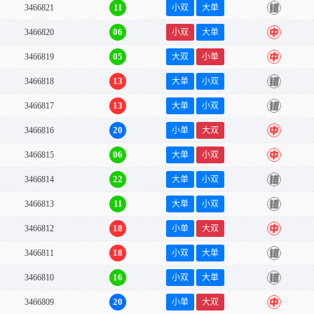
11
3466821
小双
大单
错
06
3466820
小双
大单
中
05
3466819
大双
小单
中
13
3466818
大单
小双
错
13
3466817
大单
小双
错
20
3466816
小单
大双
中
06
3466815
大单
小双
中
22
3466814
大单
小双
错
11
3466813
大单
小双
错
18
3466812
小单
大双
中
18
3466811
小双
大单
错
16
3466810
小双
大单
错
20
3466809
小单
大双
中