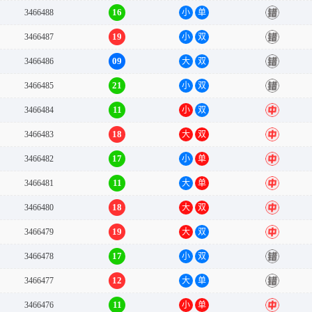
16
3466488
小
单
错
19
3466487
小
双
错
09
3466486
大
双
错
21
3466485
小
双
错
11
3466484
小
双
中
18
3466483
大
双
中
17
3466482
小
单
中
11
3466481
大
单
中
18
3466480
大
双
中
19
3466479
大
双
中
17
3466478
小
双
错
12
3466477
大
单
错
11
3466476
小
单
中