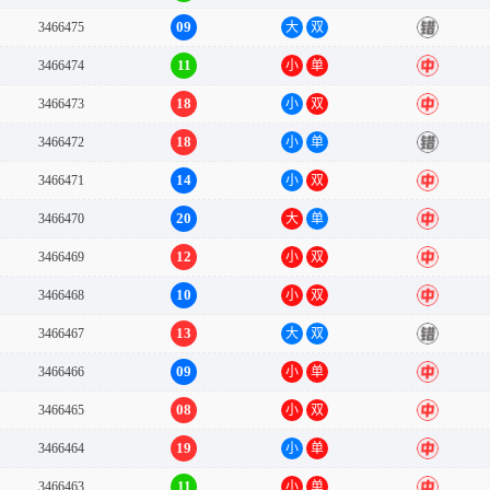
09
3466475
大
双
错
11
3466474
小
单
中
18
3466473
小
双
中
18
3466472
小
单
错
14
3466471
小
双
中
20
3466470
大
单
中
12
3466469
小
双
中
10
3466468
小
双
中
13
3466467
大
双
错
09
3466466
小
单
中
08
3466465
小
双
中
19
3466464
小
单
中
11
3466463
小
单
中