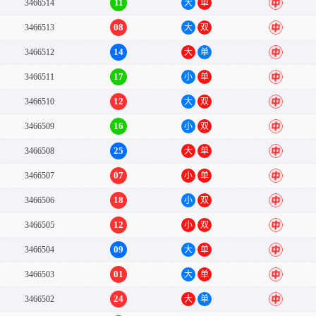
11
3466514
大
单
中
08
3466513
大
双
中
14
3466512
大
单
中
17
3466511
小
单
中
12
3466510
大
双
中
16
3466509
小
双
中
25
3466508
大
单
中
07
3466507
小
单
中
18
3466506
小
双
中
12
3466505
小
双
中
09
3466504
大
单
中
01
3466503
大
单
中
24
3466502
大
单
中