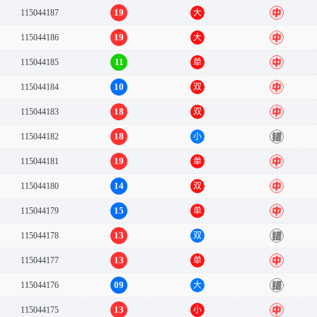
19
115044187
大
中
19
115044186
大
中
11
115044185
单
中
10
115044184
双
中
18
115044183
双
中
18
115044182
小
错
19
115044181
单
中
14
115044180
双
中
15
115044179
单
中
13
115044178
双
错
13
115044177
单
中
09
115044176
大
错
13
115044175
小
中