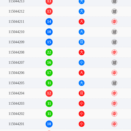
13
115044213
大
错
13
115044212
大
错
14
115044211
大
中
10
115044210
大
错
15
115044209
双
错
22
115044208
大
中
16
115044207
小
错
17
115044206
大
中
11
115044205
大
错
12
115044204
双
中
11
115044203
小
中
11
115044202
小
中
10
115044201
小
中