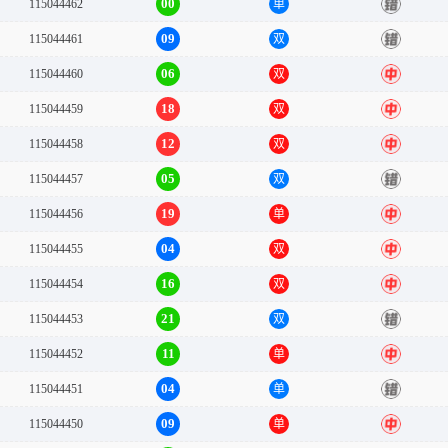
00
115044462
单
错
09
115044461
双
错
06
115044460
双
中
18
115044459
双
中
12
115044458
双
中
05
115044457
双
错
19
115044456
单
中
04
115044455
双
中
16
115044454
双
中
21
115044453
双
错
11
115044452
单
中
04
115044451
单
错
09
115044450
单
中