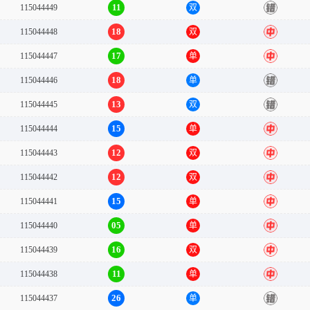
11
115044449
双
错
18
115044448
双
中
17
115044447
单
中
18
115044446
单
错
13
115044445
双
错
15
115044444
单
中
12
115044443
双
中
12
115044442
双
中
15
115044441
单
中
05
115044440
单
中
16
115044439
双
中
11
115044438
单
中
26
115044437
单
错