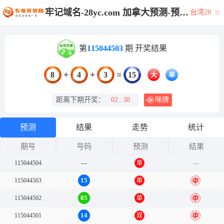
牢记域名-28yc.com 加拿大预测-预测网|28结果咪牌|加拿大28在线预测网|加拿大pc在线_专注研究在线加拿大预测！
台湾28
第
115044503
期 开奖结果
+
+
=
8
4
3
15
大
单
距离下期开奖：
02
:
38
咪牌
预测
结果
走势
统计
期号
号码
预测
结果
115044504
---
单
---
15
115044503
单
中
05
115044502
单
中
14
115044501
双
中