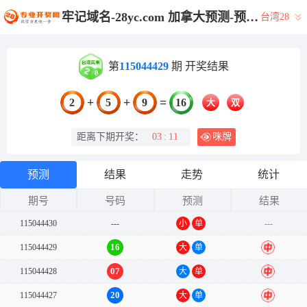
牢记域名-28yc.com 加拿大预测-预测网|28结果咪牌|加拿大28在线预测网|加拿大pc在线_专注研究在线加拿大预测！
台湾28
第
115044429
期 开奖结果
+
+
=
2
5
9
16
大
双
距离下期开奖：
03
:
11
咪牌
预测
结果
走势
统计
期号
号码
预测
结果
115044430
---
小
单
---
16
115044429
大
单
中
07
115044428
大
单
中
20
115044427
大
单
中