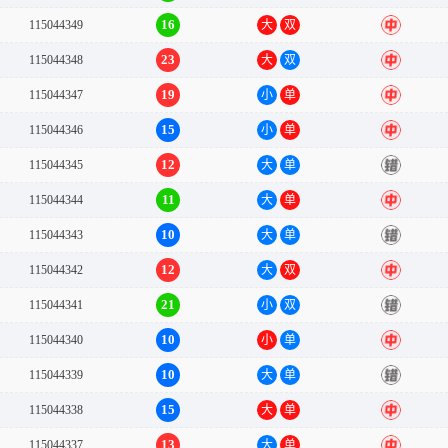
16
115044349
大
双
中
23
115044348
大
双
中
19
115044347
小
单
中
15
115044346
小
单
中
12
115044345
大
单
错
11
115044344
大
单
中
10
115044343
大
单
错
12
115044342
大
双
中
21
115044341
小
双
错
10
115044340
小
单
中
10
115044339
大
单
错
15
115044338
大
单
中
13
115044337
大
单
中