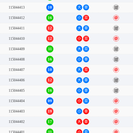
10
115044413
大
单
错
16
115044412
小
双
中
12
115044411
大
单
错
12
115044410
小
双
中
11
115044409
大
双
错
16
115044408
小
单
错
10
115044407
大
双
中
12
115044406
大
单
错
16
115044405
小
单
错
09
115044404
小
双
中
19
115044403
小
单
中
17
115044402
大
单
中
11
115044401
小
双
中